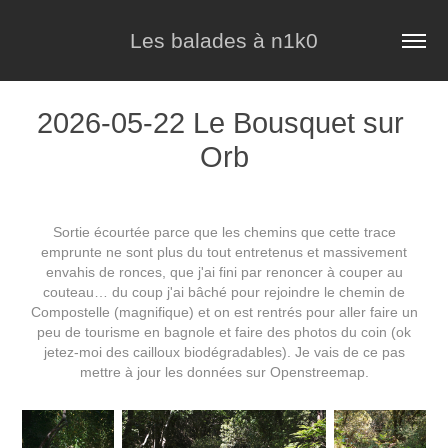
Les balades à n1k0
2026-05-22 Le Bousquet sur 
Orb
Sortie écourtée parce que les chemins que cette trace
emprunte ne sont plus du tout entretenus et massivement
envahis de ronces, que j'ai fini par renoncer à couper au
couteau… du coup j'ai bâché pour rejoindre le chemin de
Compostelle (magnifique) et on est rentrés pour aller faire un
peu de tourisme en bagnole et faire des photos du coin (ok
jetez-moi des cailloux biodégradables). Je vais de ce pas
mettre à jour les données sur Openstreemap.