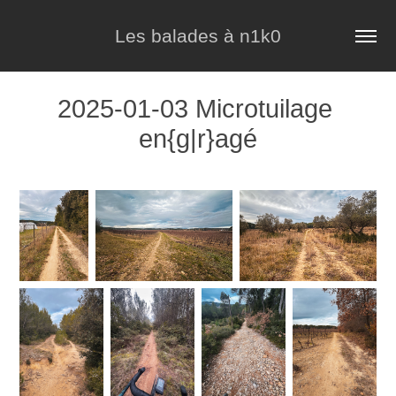
Les balades à n1k0
2025-01-03 Microtuilage 
en{g|r}agé