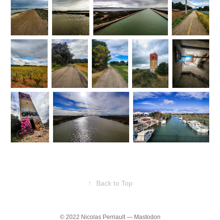
↑
Back to Top
© 2022
Nicolas Perriault
—
Mastodon